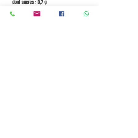
dont sucres : 0,7 g
Fibres alimentaires : 0
Protéines : 6 g
Sel : 0
Fruits, légumes, noix et huiles de colza,
noix et olive : 0 %
Go to Cart
Pane e Focaccia Store© - MABO ASP BELGIUM SRL
BE
0886.363.828
Termini e Condizioni
Privacy Policy
Cookie Policy