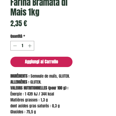
Farina Bramata di
Mais 1kg
Prezzo
2,35 €
Quantità
*
Aggiungi al Carrello
INGRÉDIENTS :
Semoule de maïs, GLUTEN.
ALLERGÈNES :
GLUTEN.
VALEURS NUTRITIONNELLES (pour 100 g) :
Énergie : 1 439 kJ / 344 kcal
Matières grasses : 1,3 g
dont acides gras saturés : 0,3 g
Glucides : 75,5 g