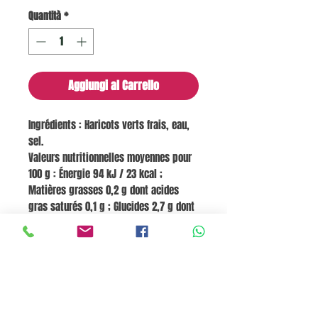
Quantità
*
Aggiungi al Carrello
Ingrédients : Haricots verts frais, eau,
sel.
Valeurs nutritionnelles moyennes pour
100 g : Énergie 94 kJ / 23 kcal ;
Matières grasses 0,2 g dont acides
gras saturés 0,1 g ; Glucides 2,7 g dont
sucres 0,8 g ; Fibres 2,8 g ; Protéines
1,1 g ; Sel 0,5 g.