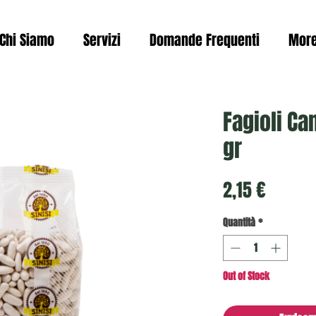
Chi Siamo
Servizi
Domande Frequenti
Mor
Fagioli Ca
gr
Prezzo
2,15 €
Quantità
*
Out of Stock