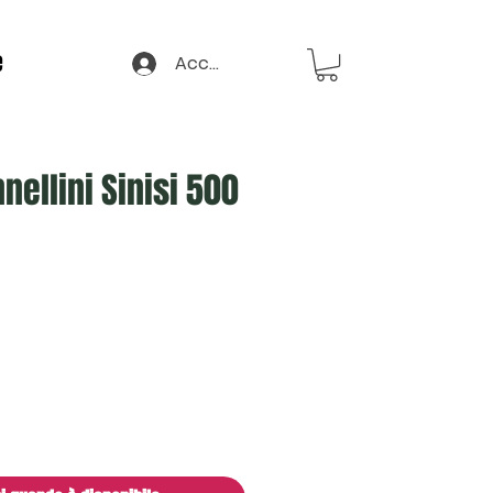
e
Accedi
nnellini Sinisi 500