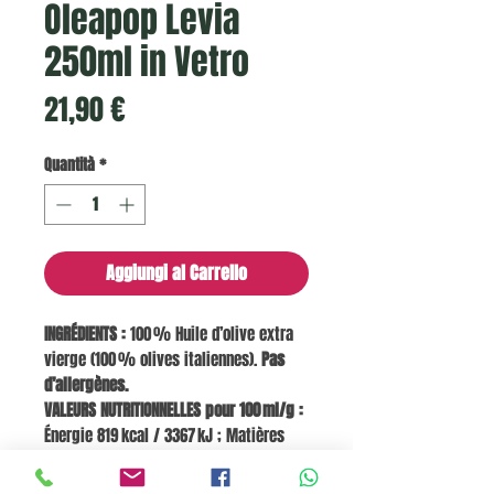
Oleapop Levia
250ml in Vetro
Prezzo
21,90 €
Quantità
*
Aggiungi al Carrello
INGRÉDIENTS :
100 % Huile d’olive extra
vierge (100 % olives italiennes).
Pas
d’allergènes.
VALEURS NUTRITIONNELLES pour 100 ml/g :
Énergie 819 kcal / 3367 kJ ; Matières
grasses 91 g ; dont saturés 14 g,
monoinsaturés 73 g, polyinsaturés 7 g ;