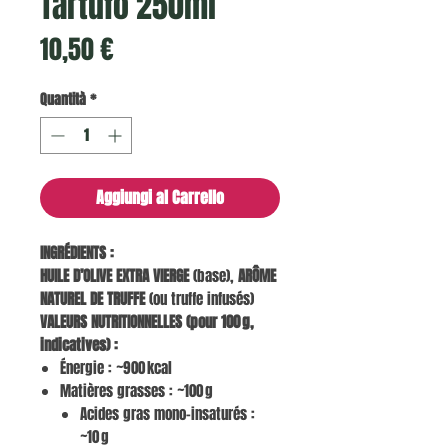
Tartufo 250ml
Prezzo
10,50 €
Quantità
*
Aggiungi al Carrello
INGRÉDIENTS :
HUILE D’OLIVE EXTRA VIERGE
(base),
ARÔME
NATUREL DE TRUFFE
(ou truffe infusés)
VALEURS NUTRITIONNELLES (pour 100 g,
indicatives) :
Énergie : ~900 kcal
Matières grasses : ~100 g
Acides gras mono-insaturés :
~10 g