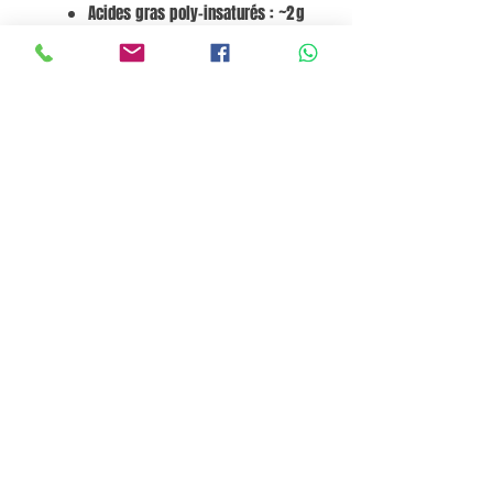
Acides gras poly-insaturés : ~2 g
Acides gras saturés : ~2 g
Glucides : 0 g (dont sucres 0 g)
Protéines : 0 g
Sel : 0 mg
ALLERGÈNES :
Aucun signalé.
Go to Cart
Pane e Focaccia Store© - MABO ASP BELGIUM SRL
BE
0886.363.828
Termini e Condizioni
Privacy Policy
Cookie Policy