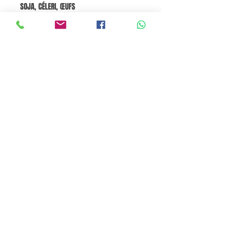
SOJA, CÉLERI, ŒUFS
Valeurs nutritionnelles pour 100 g
Énergie 975 kJ / 235 kcal, Graisses 20
g dont acides gras saturés 13 g,
Glucides 1,7 g dont sucres 0,3 g, Fibres
0,2 g, Protéines 12 g, Sel 58,1 g.
Go to Cart
Pane e Focaccia Store© - MABO ASP BELGIUM SRL
BE
0886.363.828
Termini e Condizioni
Privacy Policy
Cookie Policy