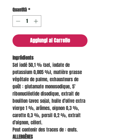
Quantità
*
Aggiungi al Carrello
Ingrédients
Sel iodé 50,1 % (sel, iodate de
potassium 0,005 %), matière grasse
végétale de palme, exhausteurs de
goût : glutamate monosodique, 5’
ribonucléotide disodique, extrait de
bouillon (avec soja), huile d’olive extra
vierge 1 %, arômes, oignon 0,3 %,
carotte 0,3 %, persil 0,2 %, extrait
d’oignon, céleri.
Peut contenir des traces de : œufs.
ALLERGÈNES