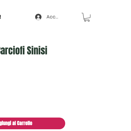
e
Accedi
arciofi Sinisi
giungi al Carrello