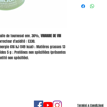
uile de tournesol env. 36%,
VINAIGRE DE VIN
orrecteur d’acidité : E330.
nergie 616 kJ (149 kcal) ; Matières grasses 13
cides 5 g ; Protéines non spécifiées (présentes
ntité non spécifiée).
Termini e Condizioni