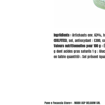
Ingrédients :
Artichauts env. 63%, h
(SULFITES)
, sel, antioxydant : E300, c
Valeurs nutritionnelles pour 100 g :
É
g dont acides gras saturés 1 g ; Glu
en faible quantité) ; Sel présent (qua
Pane e Focaccia Store© - MABO ASP BELGIUM SRL