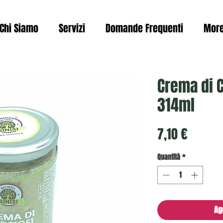
Chi Siamo
Servizi
Domande Frequenti
Mor
Crema di C
314ml
Prezzo
7,10 €
Quantità
*
Ag