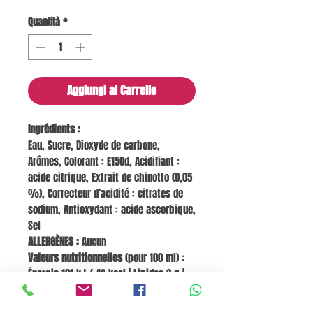
Quantità
*
Aggiungi al Carrello
Ingrédients :
Eau, Sucre, Dioxyde de carbone,
Arômes, Colorant : E150d, Acidifiant :
acide citrique, Extrait de chinotto (0,05
%), Correcteur d’acidité : citrates de
sodium, Antioxydant : acide ascorbique,
Sel
ALLERGÈNES :
Aucun
Valeurs nutritionnelles
(pour 100 ml) :
Énergie 181 kJ / 43 kcal | Lipides 0 g |
dont acides gras saturés 0 g | Glucides
10 g | dont sucres 10 g | Fibres 0 g |