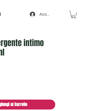
e
Accedi
ergente intimo
ml
giungi al Carrello