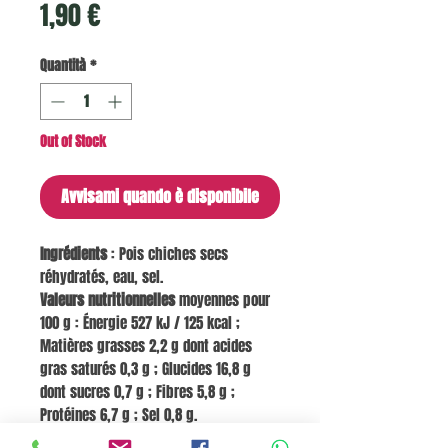
Prezzo
1,90 €
Quantità
*
Out of Stock
Avvisami quando è disponibile
Ingrédients
: Pois chiches secs
réhydratés, eau, sel.
Valeurs nutritionnelles
moyennes pour
100 g : Énergie 527 kJ / 125 kcal ;
Matières grasses 2,2 g dont acides
gras saturés 0,3 g ; Glucides 16,8 g
dont sucres 0,7 g ; Fibres 5,8 g ;
Protéines 6,7 g ; Sel 0,8 g.
Allergènes
: Pois chiches