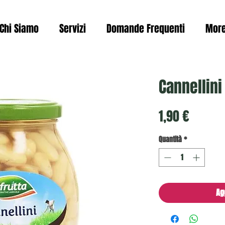
Chi Siamo
Servizi
Domande Frequenti
Mor
Cannellini
Prezzo
1,90 €
Quantità
*
Ag