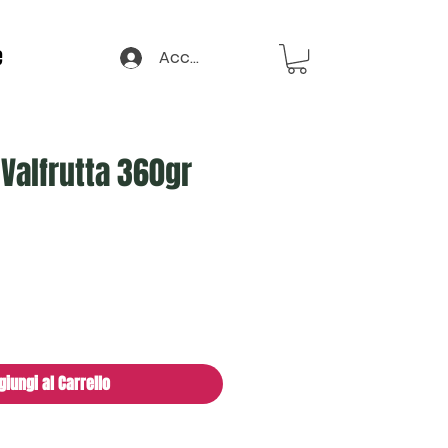
e
Accedi
 Valfrutta 360gr
giungi al Carrello