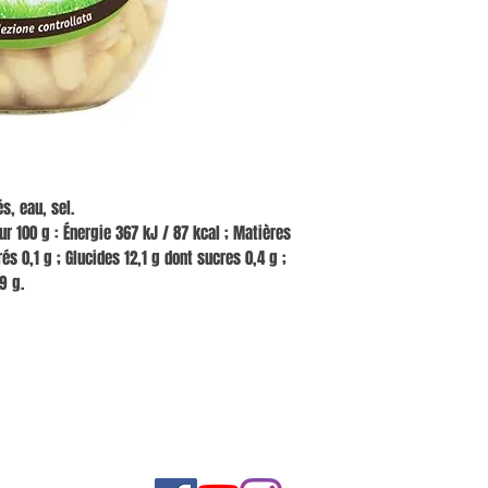
s, eau, sel.
r 100 g : Énergie 367 kJ / 87 kcal ; Matières
s 0,1 g ; Glucides 12,1 g dont sucres 0,4 g ;
9 g.