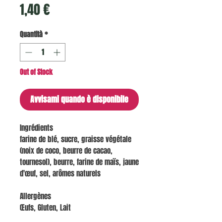
Prezzo
1,40 €
Quantità
*
Out of Stock
Avvisami quando è disponibile
Ingrédients
farine de blé, sucre, graisse végétale
(noix de coco, beurre de cacao,
tournesol), beurre, farine de maïs, jaune
d'œuf, sel, arômes naturels
Allergènes
Œufs, Gluten, Lait