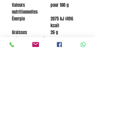
Valeurs
pour 100 g
nutritionnelles
Énergie
2075 kJ (496
kcal)
Graisses
26 g
Acides gras saturés
16 g
Glucides
59 g
Sucres
23 g
Fibres alimentaires
0 g
Protéines
5,6 g
Sel
0,11 g
Go to Cart