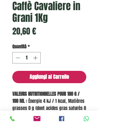
Caffè Cavaliere in
Grani 1Kg
Prezzo
20,60 €
Quantità
*
Aggiungi al Carrello
VALEURS NUTRITIONNELLES POUR 100 G /
100 ML :
Énergie 4 kJ / 1 kcal, Matières
grasses 0 g (dont acides gras saturés 0
g), Glucides 0,3 g (dont sucres 0 g),
Fibres alimentaires 0 g, Protéines 0,2
g, Sel 0 g.