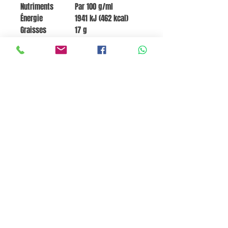
Nutriments
Par 100 g/ml
Énergie
1941 kJ (462 kcal)
Graisses
17 g
Graisses saturées
4 g
Glucides
68 g
Sucres
24 g
Fibres
3,5 g
Protéines
7,5 g
Sel
0,56 g
Go to Cart
Pane e Focaccia Store© - MABO ASP BELGIUM SRL
BE
0886.363.828
Termini e Condizioni