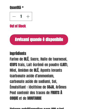
Quantità
*
Out of Stock
Avvisami quando è disponibile
Ingrédients
Farine de
BLÉ
, Sucre, Huile de tournesol,
ŒUFS
frais, Lait écrémé en poudre (
LAIT
),
Miel, Amidon de
BLÉ
, Agents levants
(carbonate acide d’ammonium,
carbonate acide de sodium), Sel,
Émulsifiant : lécithine de
SOJA
, Arômes
Peut contenir des traces de
FRUITS À
COQUE
et de
MOUTARDE