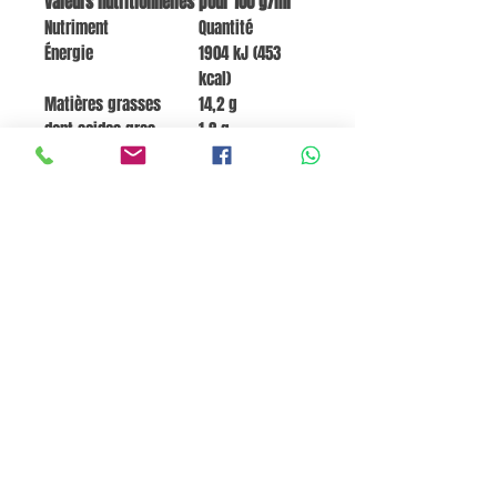
Valeurs nutritionnelles pour 100 g/ml
Nutriment
Quantité
Énergie
1904 kJ (453
kcal)
Matières grasses
14,2 g
dont acides gras
1,8 g
saturés
Glucides
71,9 g
dont sucres
21 g
Fibres
3,6 g
Protéines
7,5 g
Sel
0,6 g
Go to Cart
Pane e Focaccia Store© - MABO ASP BELGIUM SRL