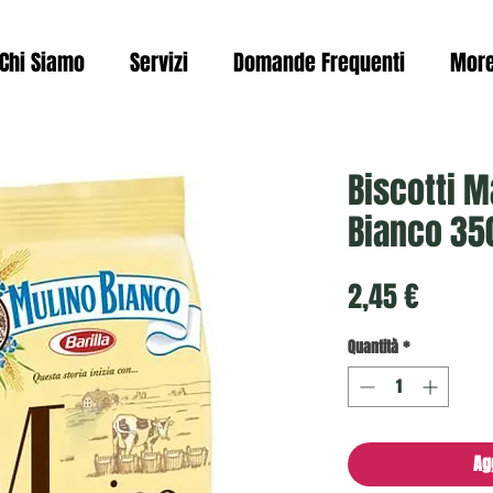
Chi Siamo
Servizi
Domande Frequenti
Mor
Biscotti 
Bianco 35
Prezzo
2,45 €
Quantità
*
Ag