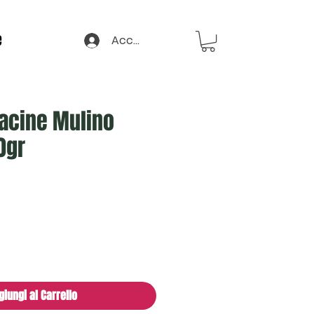
e
Accedi
Macine Mulino
0gr
giungi al Carrello