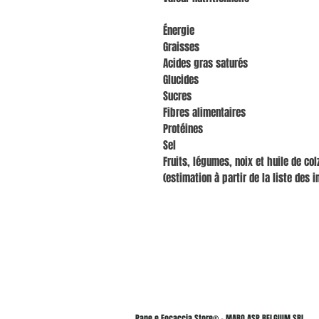
Énergie
Graisses
Acides gras saturés
Glucides
Sucres
Fibres alimentaires
Protéines
Sel
Fruits, légumes, noix et huile de colz
(estimation à partir de la liste des i
Pane e Focaccia Store© - MABO ASP BELGIUM SRL