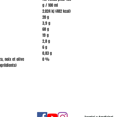
g / 100 ml
2.024 kj (482 kcal)
20 g
3,9 g
68 g
19 g
2,8 g
6 g
0,83 g
a, noix et olive
0 %
ngrédients)