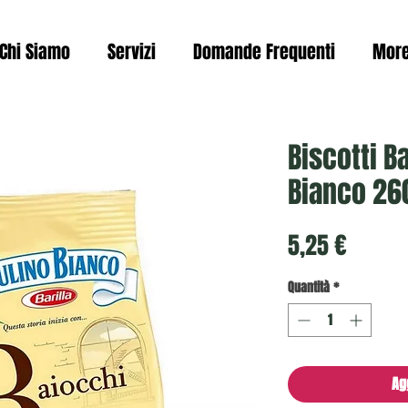
Chi Siamo
Servizi
Domande Frequenti
Mor
Biscotti B
Bianco 26
Prezzo
5,25 €
Quantità
*
Ag