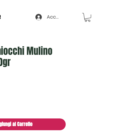
e
Accedi
aiocchi Mulino
0gr
giungi al Carrello