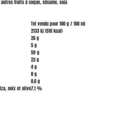
, autres fruits à coque, sésame, soja
Tel vendu pour 100 g / 100 ml
2133 kj (510 kcal)
26 g
5 g
59 g
23 g
4 g
8 g
0.6 g
lza, noix et olive
7.1 %