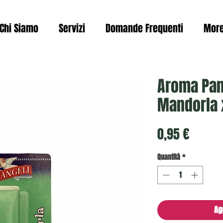
Chi Siamo
Servizi
Domande Frequenti
Mor
Aroma Pan
Mandorla 
Prezzo
0,95 €
Quantità
*
Ag