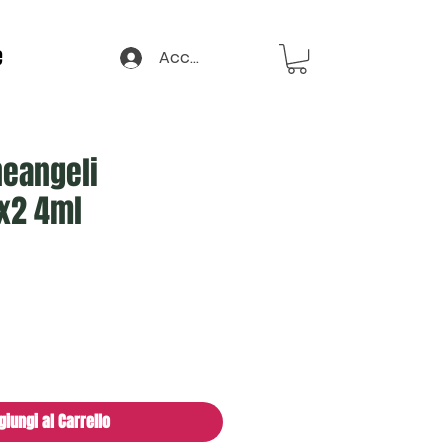
e
Accedi
eangeli
x2 4ml
giungi al Carrello