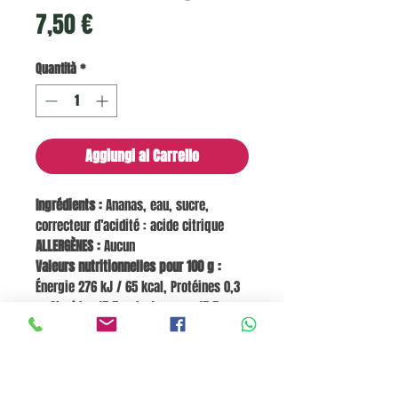
Prezzo
7,50 €
Quantità
*
Aggiungi al Carrello
Ingrédients :
Ananas, eau, sucre,
correcteur d’acidité : acide citrique
ALLERGÈNES :
Aucun
Valeurs nutritionnelles pour 100 g :
Énergie 276 kJ / 65 kcal, Protéines 0,3
g, Glucides 15,5 g dont sucres 15,5 g,
Matières grasses 0,0 g dont saturés 0,0
g, Fibres 0,9 g, Sel 0,0 g