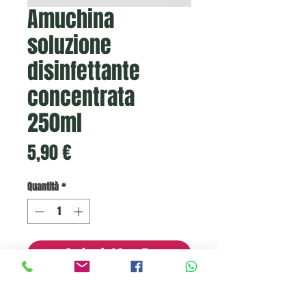
Amuchina
soluzione
disinfettante
concentrata
250ml
Prezzo
5,90 €
Quantità
*
Aggiungi al Carrello
Soluzione disinfettante