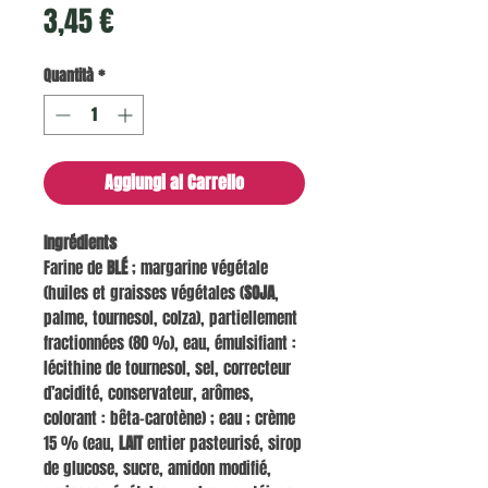
Prezzo
3,45 €
Quantità
*
Aggiungi al Carrello
Ingrédients
Farine de
BLÉ
; margarine végétale
(huiles et graisses végétales (
SOJA
,
palme, tournesol, colza), partiellement
fractionnées (80 %), eau, émulsifiant :
lécithine de tournesol, sel, correcteur
d’acidité, conservateur, arômes,
colorant : bêta-carotène) ; eau ; crème
15 % (eau,
LAIT
entier pasteurisé, sirop
de glucose, sucre, amidon modifié,