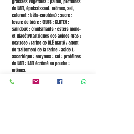
graisses végétales : palme, protéines
de
LAIT
, épaississant, arômes, sel,
colorant : bêta-carotène) ; sucre ;
levure de bière ;
ŒUFS
; GLUTEN ;
saindoux ; émulsifiants : esters mono-
et diacétyltartriques des acides gras ;
dextrose ; farine de
BLÉ
malté ; agent
de traitement de la farine : acide L-
ascorbique ; enzymes ; sel ; protéines
de
LAIT
;
LAIT
écrémé en poudre ;
arômes.
Allergènes
Contient : GLUTEN (BLÉ), SOJA, LAIT, ŒUFS.
Valeurs nutritionnelles (pour 100 g)
Énergie 1580,1 kJ / 378,2 kcal, Matières
grasses 20,3 g, dont acides gras
saturés 9,1 g, Glucides 41,2 g, dont
sucres 12 g, Protéines 6,4 g, Sel 0,8 g.