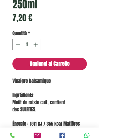
250ml
Prezzo
7,20 €
Quantità
*
Aggiungi al Carrello
Vinaigre balsamique
Ingrédients
Moût de raisin cuit, contient
des
SULFITES
.
Énergie
: 1511 kJ / 355 kcal
Matières
grasses
: <0,1 g dont acides gras
saturés : <0,01 g
Glucides
: 87,9 g dont