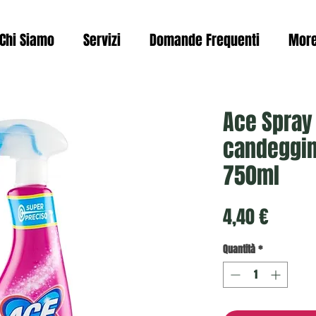
Chi Siamo
Servizi
Domande Frequenti
Mor
Ace Spra
candeggin
750ml
Prezzo
4,40 €
Quantità
*