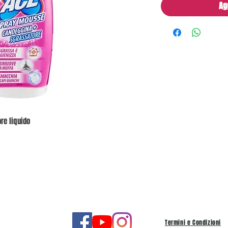
Ag
re liquido
Termini e Condizioni