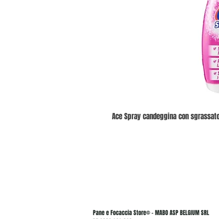
Ace Spray candeggina con sgrassato
Pane e Focaccia Store© - MABO ASP BELGIUM SRL