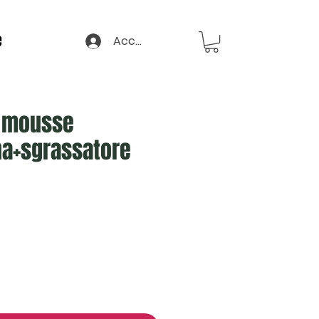
e
Accedi
y mousse
a+sgrassatore