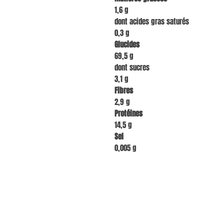
1,6 g
dont acides gras saturés
0,3 g
Glucides
69,5 g
dont sucres
3,1 g
Fibres
2,9 g
Protéines
14,5 g
Sel
0,005 g