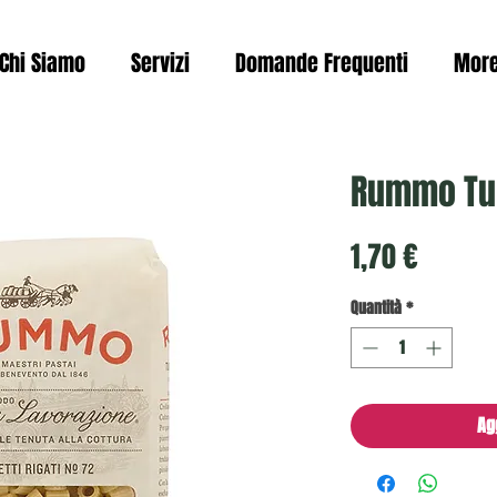
Chi Siamo
Servizi
Domande Frequenti
Mor
Rummo Tub
Prezzo
1,70 €
Quantità
*
Ag