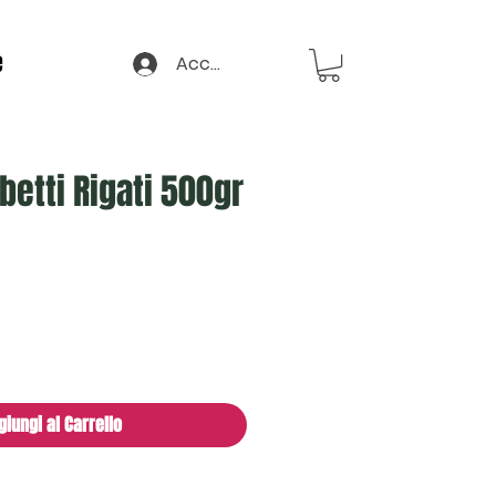
e
Accedi
etti Rigati 500gr
giungi al Carrello