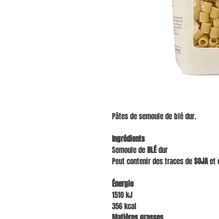
Pâtes de semoule de blé dur.
Ingrédients
Semoule de
BLÉ
dur
Peut contenir des traces de
SOJA
et 
Énergie
1510 kJ
356 kcal
Matières grasses