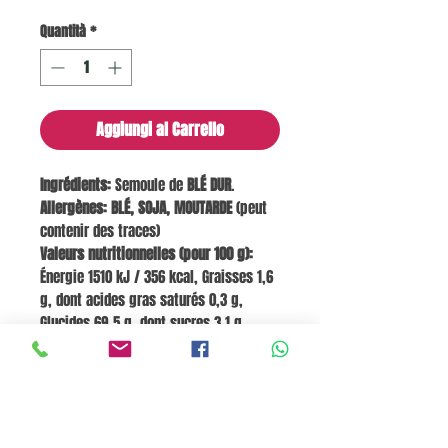
Quantità
*
Aggiungi al Carrello
Ingrédients:
Semoule de
BLÉ DUR
.
Allergènes:
BLÉ, SOJA, MOUTARDE
(peut
contenir des traces)
Valeurs nutritionnelles (pour 100 g):
Énergie 1510 kJ / 356 kcal, Graisses 1,6
g, dont acides gras saturés 0,3 g,
Glucides 69,5 g, dont sucres 3,1 g,
Fibres 2,9 g, Protéines 14,5 g, Sel 0,005
g