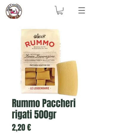
Rummo Paccheri
rigati 500gr
Prezzo
2,20 €