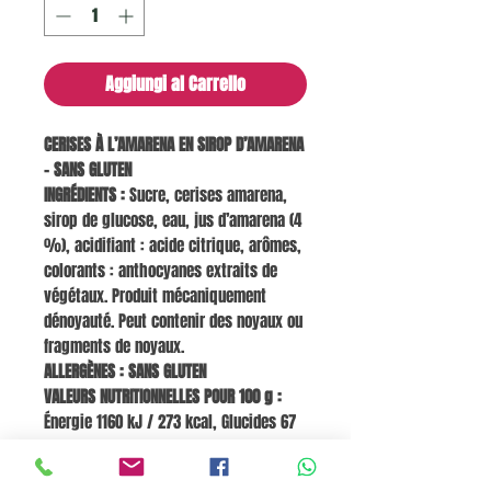
Aggiungi al Carrello
CERISES À L’AMARENA EN SIROP D’AMARENA
– SANS GLUTEN
INGRÉDIENTS :
Sucre, cerises amarena,
sirop de glucose, eau, jus d’amarena (4
%), acidifiant : acide citrique, arômes,
colorants : anthocyanes extraits de
végétaux. Produit mécaniquement
dénoyauté. Peut contenir des noyaux ou
fragments de noyaux.
ALLERGÈNES : SANS GLUTEN
VALEURS NUTRITIONNELLES POUR 100 g :
Énergie 1160 kJ / 273 kcal, Glucides 67
g (dont sucres 61 g), Sel 0,03 g,
Contient des quantités négligeables de