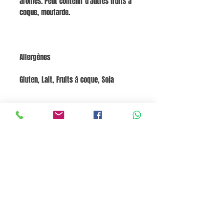
arômes. Peut contenir d'autres fruits à
coque, moutarde.
Allergènes
Gluten, Lait, Fruits à coque, Soja
Tableau des Valeurs Nutritionnelles
NutrimentPar 100gÉnergie2301 kJ (550
kcal)Graisses33 gGraisses saturées13
gGlucides55 gSucres28 gFibres3
gProtéines0.8 gSel0 gFruits, légumes et
noix (estimation)2%