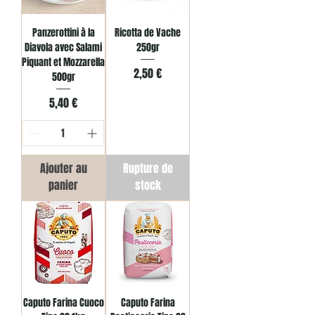
Panzerottini à la
Ricotta de Vache
Diavola avec Salami
250gr
Piquant et Mozzarella
Prix
2,50 €
500gr
Prix
5,40 €
Ajouter au
Rupture de
panier
stock
Caputo Farina Cuoco
Caputo Farina