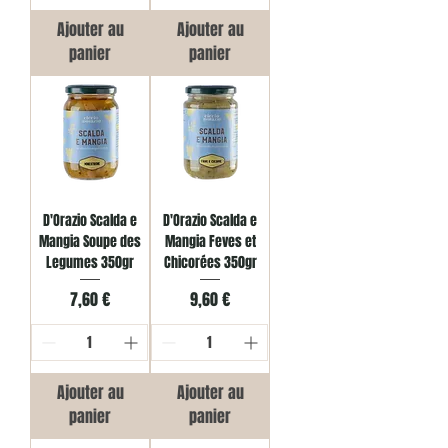
Ajouter au
Ajouter au
panier
panier
D'Orazio Scalda e
D'Orazio Scalda e
Mangia Soupe des
Mangia Feves et
Legumes 350gr
Chicorées 350gr
Prix
Prix
7,60 €
9,60 €
Ajouter au
Ajouter au
panier
panier