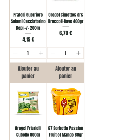
Fratelli Guerriero
Orogel Cimettes drs
Salami Cacciatorino
Broccoli-Rave 400gr
Bepi +/- 200gr
Prix
6,70 €
Prix
4,15 €
Ajouter au
Ajouter au
panier
panier
Orogel Friarielli
G7 Sorbetto Passion
Cubello 800gr
Fruit et Mango 80gr