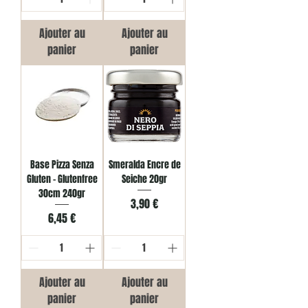
Ajouter au
Ajouter au
panier
panier
Base Pizza Senza
Smeralda Encre de
Gluten - Glutenfree
Seiche 20gr
30cm 240gr
Prix
3,90 €
Prix
6,45 €
Ajouter au
Ajouter au
panier
panier