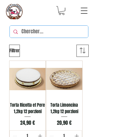
Filtrer
Torta Ricotta et Pere
Torta Limoncina
1,2kg 12 porzioni
1,2kg 12 porzioni
Prix
Prix
24,90 €
20,90 €