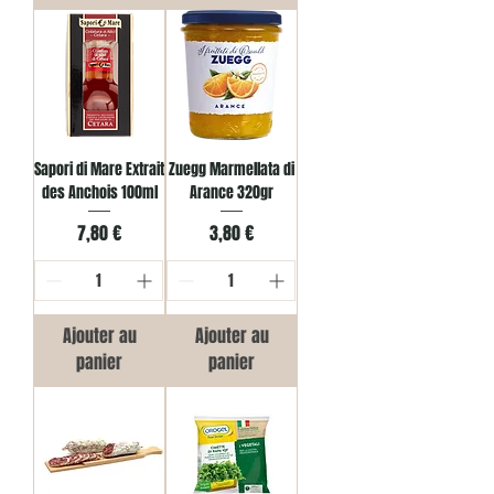
Sapori di Mare Extrait
Zuegg Marmellata di
des Anchois 100ml
Arance 320gr
Prix
Prix
7,80 €
3,80 €
Ajouter au
Ajouter au
panier
panier