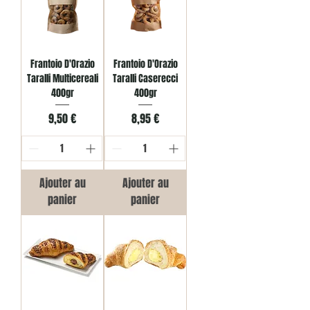
Frantoio D'Orazio
Frantoio D'Orazio
Taralli Multicereali
Taralli Caserecci
400gr
400gr
Prix
Prix
9,50 €
8,95 €
Ajouter au
Ajouter au
panier
panier