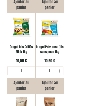
Ajouter au
Ajouter au
panier
panier
Orogel Tris Grillés
Orogel Poivrons rôtis
Stick 1kg
sans peau 1kg
Prix
Prix
10,50 €
10,90 €
Ajouter au
Ajouter au
panier
panier