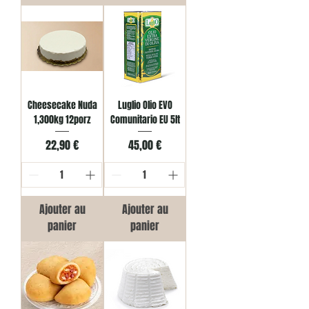
Cheesecake Nuda
Luglio Olio EVO
1,300kg 12porz
Comunitario EU 5lt
Prix
Prix
22,90 €
45,00 €
Ajouter au
Ajouter au
panier
panier