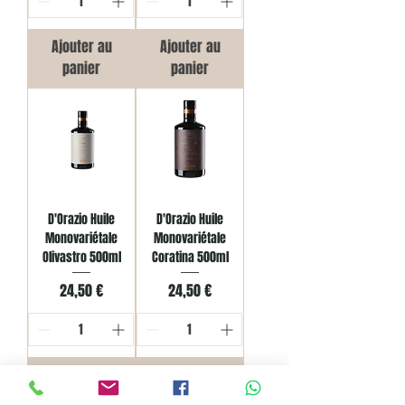
Ajouter au
Ajouter au
panier
panier
D'Orazio Huile
D'Orazio Huile
Monovariétale
Monovariétale
Olivastro 500ml
Coratina 500ml
Prix
Prix
24,50 €
24,50 €
Ajouter au
Ajouter au
panier
panier