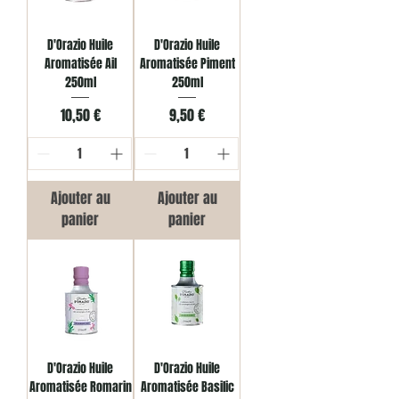
D'Orazio Huile
D'Orazio Huile
Aromatisée Ail
Aromatisée Piment
250ml
250ml
Prix
Prix
10,50 €
9,50 €
Ajouter au
Ajouter au
panier
panier
D'Orazio Huile
D'Orazio Huile
Aromatisée Romarin
Aromatisée Basilic