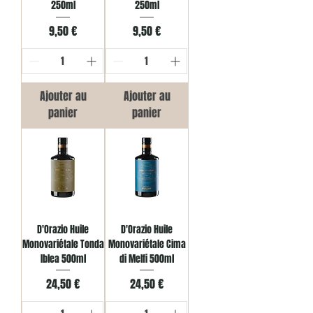
250ml
250ml
Prix
Prix
9,50 €
9,50 €
Ajouter au
Ajouter au
panier
panier
D'Orazio Huile
D'Orazio Huile
Monovariétale Tonda
Monovariétale Cima
Iblea 500ml
di Melfi 500ml
Prix
Prix
24,50 €
24,50 €