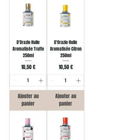
D'Orazio Huile
D'Orazio Huile
Aromatisée Truffe
Aromatisée Citron
250ml
250ml
Prix
Prix
10,50 €
10,50 €
Ajouter au
Ajouter au
panier
panier