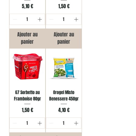
Prix
Prix
5,10 €
1,50 €
Ajouter au
Ajouter au
panier
panier
G7 Sorbetto au
Orogel Misto
Framboise 80gr
Benessere 450gr
Prix
Prix
1,50 €
4,10 €