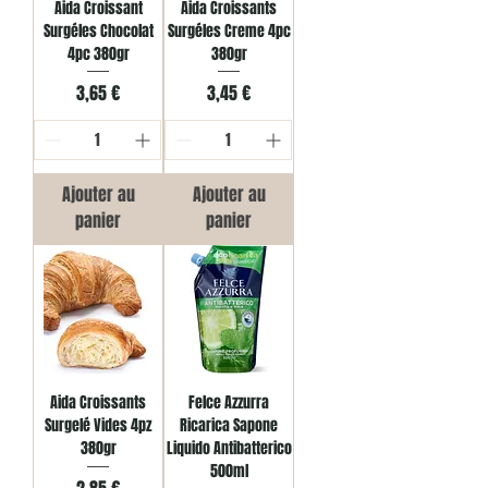
Aida Croissant
Aida Croissants
Surgéles Chocolat
Surgéles Creme 4pc
4pc 380gr
380gr
Prix
Prix
3,65 €
3,45 €
Ajouter au
Ajouter au
panier
panier
Aida Croissants
Felce Azzurra
Surgelé Vides 4pz
Ricarica Sapone
380gr
Liquido Antibatterico
500ml
Prix