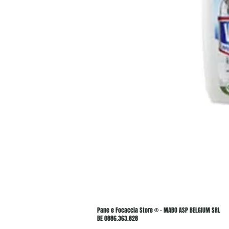
Pane e Focaccia Store © - MABO ASP BELGIUM SRL
BE 0886.363.828