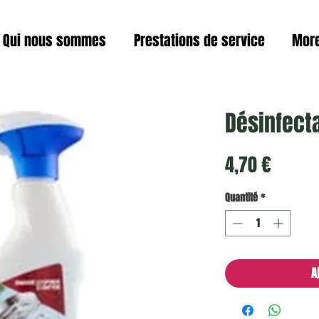
Qui nous sommes
Prestations de service
Mor
Désinfect
Prix
4,70 €
Quantité
*
A