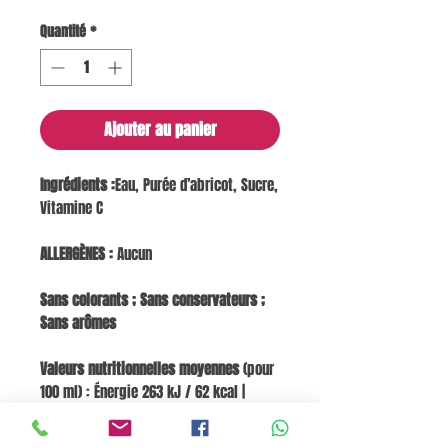
Quantité
*
Ajouter au panier
Ingrédients :
Eau, Purée d’abricot, Sucre,
Vitamine C
ALLERGÈNES :
Aucun
Sans colorants ; Sans conservateurs ;
Sans arômes
Valeurs nutritionnelles moyennes
(pour
100 ml) : Énergie 263 kJ / 62 kcal |
Lipides 0,0 g | dont acides gras saturés
0,0 g | Glucides 14,6 g | dont sucres 14,6