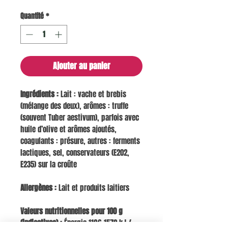
Quantité
*
Ajouter au panier
Ingrédients :
Lait : vache et brebis
(mélange des deux), arômes : truffe
(souvent Tuber aestivum), parfois avec
huile d’olive et arômes ajoutés,
coagulants : présure, autres : ferments
lactiques, sel, conservateurs (E202,
E235) sur la croûte
Allergènes :
Lait et produits laitiers
Valeurs nutritionnelles pour 100 g
(indicatives) :
Énergie 1196-1572 kJ /