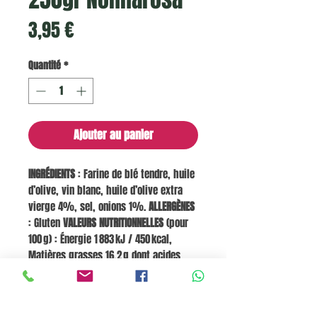
Prix
3,95 €
Quantité
*
Ajouter au panier
INGRÉDIENTS
: Farine de blé tendre, huile
d’olive, vin blanc, huile d’olive extra
vierge 4%, sel, onions 1%.
ALLERGÈNES
: Gluten
VALEURS NUTRITIONNELLES
(pour
100 g) : Énergie 1 883 kJ / 450 kcal,
Matières grasses 16,2 g dont acides
gras saturés 2,7 g, Glucides 64,3 g dont
sucres 1,1 g, Fibres non spécifiées,
Protéines 10,7 g, Sel 2,2 g