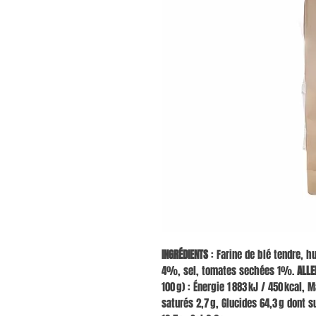
INGRÉDIENTS
: Farine de blé tendre, hu
4%, sel, tomates sechées 1%.
ALLE
100 g) : Énergie 1 883 kJ / 450 kcal,
saturés 2,7 g, Glucides 64,3 g dont s