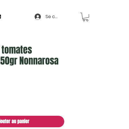
e
Se connecter
x tomates
50gr Nonnarosa
jouter au panier