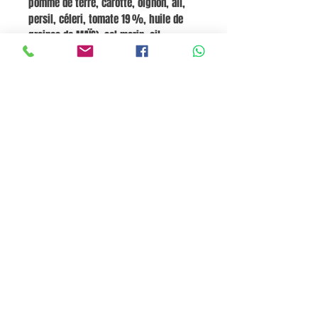
pomme de terre, carotte, oignon, ail,
persil, céleri, tomate 19 %, huile de
graines de MAÏS), sel marin, ail.
ALLERGÈNES :
SOJA, MAÏS.
Valeurs
nutritionnelles pour 100 g :
Énergie
52 kcal, Graisses 4 g, dont saturées non
spécifiées, Glucides 3 g (dont sucres
3 g), Protéines 1,2 g, Sel 0,45 g.
Panier
Pane e Focaccia Store © - MABO ASP BELGIUM SRL
BE
0886.363.828
Termes et conditions
Privacy Policy
Cookie Policy