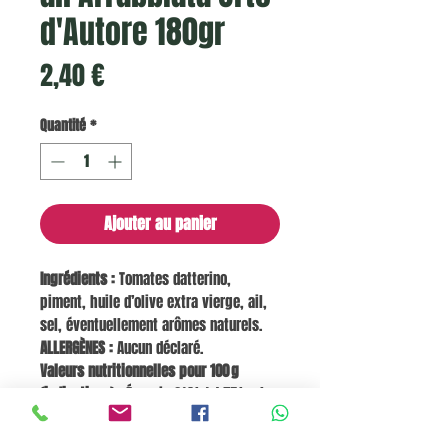
d'Autore 180gr
Prix
2,40 €
Quantité
*
Ajouter au panier
Ingrédients :
Tomates datterino,
piment, huile d’olive extra vierge, ail,
sel, éventuellement arômes naturels.
ALLERGÈNES :
Aucun déclaré.
Valeurs nutritionnelles pour 100 g
(indicatives) :
Énergie 314 kJ / 75 kcal,
Graisses 6,5 g (saturées 0 g), Glucides
3,2 g (dont sucres 3,2 g), Protéines 1,1 g,