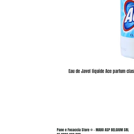
Eau de Javel liquide Ace parfum clas
Pane e Focaccia Store © - MABO ASP BELGIUM SRL