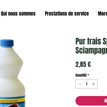
Qui nous sommes
Prestations de service
Mor
Pur frais 
Sciampagn
Prix
2,85 €
Quantité
*
A