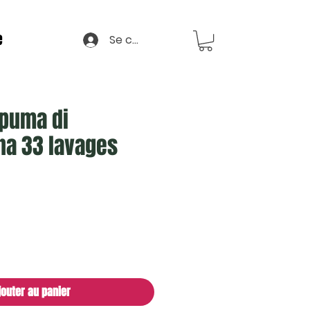
e
Se connecter
Spuma di
a 33 lavages
jouter au panier