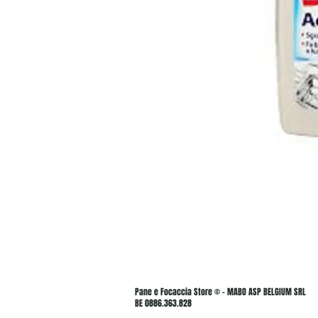
Pane e Focaccia Store © - MABO ASP BELGIUM SRL
BE 0886.363.828