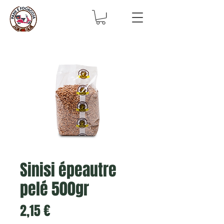
Sinisi épeautre
pelé 500gr
Prix
2,15 €