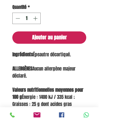
Quantité
*
Ajouter au panier
Ingrédients
Épeautre décortiqué.
ALLERGÈNES
Aucun allergène majeur
déclaré.
Valeurs nutritionnelles moyennes pour
100 g
Énergie : 1400 kJ / 335 kcal ;
Graisses : 25 g dont acides gras
saturés 0 g ; Glucides : 58,5 g dont
sucres 2,7 g ; Protéines : 15,1 g ; Sel : 0
g.