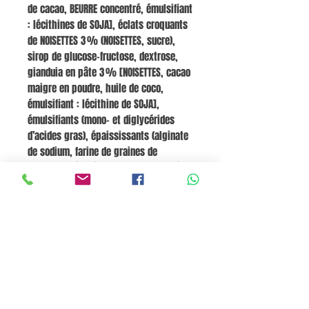
de cacao, BEURRE concentré, émulsifiant
: lécithines de SOJA], éclats croquants
de NOISETTES 3 % (NOISETTES, sucre),
sirop de glucose-fructose, dextrose,
gianduia en pâte 3 % [NOISETTES, cacao
maigre en poudre, huile de coco,
émulsifiant : lécithine de SOJA],
émulsifiants (mono- et diglycérides
d’acides gras), épaississants (alginate
de sodium, farine de graines de
caroube), décoré de AMANDES pralinées
(AMANDES, sucre), arômes.
Peut contenir
:
BLÉ (GLUTEN), PISTACHES.
Valeurs nutritionnelles pour 100 g :
Énergie 1 222 kJ / 292 kcal, Graisses 16 g
(dont saturées 7,4 g), Glucides 32,4 g
(dont sucres 27,1 g), Protéines 4,6 g, Sel
0,14 g.