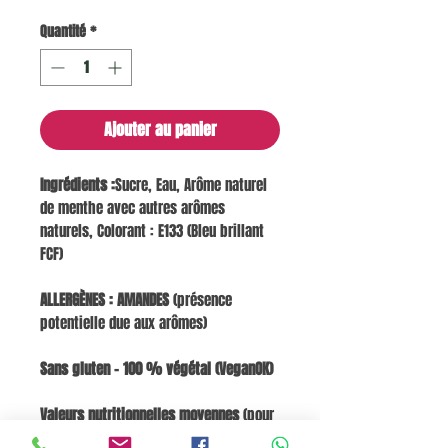
Quantité
*
Ajouter au panier
Ingrédients :
Sucre, Eau, Arôme naturel
de menthe avec autres arômes
naturels, Colorant : E133 (Bleu brillant
FCF)
ALLERGÈNES :
AMANDES
(présence
potentielle due aux arômes)
Sans gluten – 100 % végétal (VeganOK)
Valeurs nutritionnelles moyennes
(pour
100 ml de sirop) : Énergie 1434–1470 kJ /