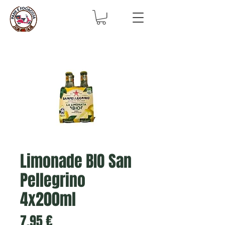
Limonade BIO San
Pellegrino
4x200ml
Prix
7,95 €