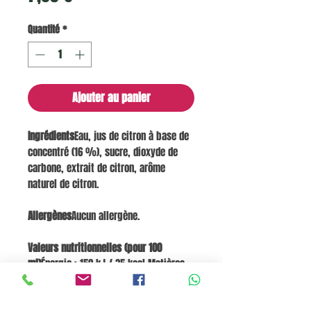
Quantité
*
Ajouter au panier
Ingrédients
Eau, jus de citron à base de
concentré (16 %), sucre, dioxyde de
carbone, extrait de citron, arôme
naturel de citron.
Allergènes
Aucun allergène.
Valeurs nutritionnelles (pour 100
ml)
Énergie : 150 kJ / 35 kcal Matières
grasses : 0 g dont acides gras saturés :
0 g Glucides : 8,0 g dont sucres : 8,0 g