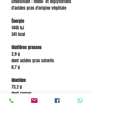
Émulsifiant : mono- et diglycérides
d’acides gras d’origine végétale
Énergie
1445 kJ
341 kcal
Matières grasses
2,0 g
dont acides gras saturés
0,7 g
Glucides
73,2 g
dont sucres
0,3 g
Fibres
3,1 g