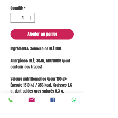
Quantité
*
Ajouter au panier
Ingrédients:
Semoule de
BLÉ DUR
.
Allergènes:
BLÉ, SOJA, MOUTARDE
(peut
contenir des traces)
Valeurs nutritionnelles (pour 100 g):
Énergie 1510 kJ / 356 kcal, Graisses 1,6
g, dont acides gras saturés 0,3 g,
Glucides 69,5 g, dont sucres 3,1 g,
Fibres 2,9 g, Protéines 14,5 g, Sel 0,005
g