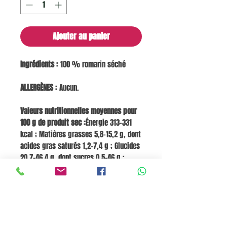
Ajouter au panier
Ingrédients :
100 % romarin séché
ALLERGÈNES :
Aucun.
Valeurs nutritionnelles moyennes pour
100 g de produit sec :
Énergie 313–331
kcal ; Matières grasses 5,8–15,2 g, dont
acides gras saturés 1,2–7,4 g ; Glucides
20,7–46,4 g, dont sucres 0,5–46 g ;
Fibres 14,1–22,0 g ; Protéines 3,3–4,9 g ;
Sel 0–0,13 g.