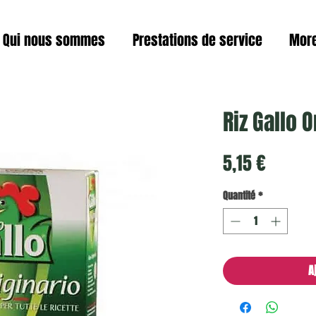
Qui nous sommes
Prestations de service
Mor
Riz Gallo O
Prix
5,15 €
Quantité
*
A