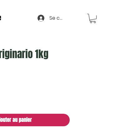
e
Se connecter
riginario 1kg
jouter au panier