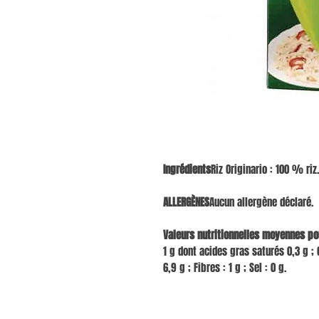
Ingrédients
Riz Originario : 100 % riz.
ALLERGÈNES
Aucun allergène déclaré.
Valeurs nutritionnelles moyennes po
1 g dont acides gras saturés 0,3 g ; 
6,9 g ; Fibres : 1 g ; Sel : 0 g.