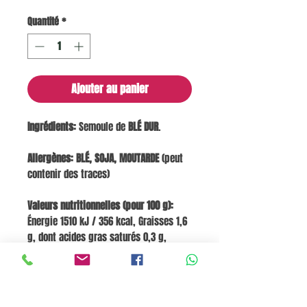
Quantité
*
Ajouter au panier
Ingrédients:
Semoule de
BLÉ DUR
.
Allergènes:
BLÉ, SOJA, MOUTARDE
(peut
contenir des traces)
Valeurs nutritionnelles (pour 100 g):
Énergie 1510 kJ / 356 kcal, Graisses 1,6
g, dont acides gras saturés 0,3 g,
Glucides 69,5 g, dont sucres 3,1 g,
Fibres 2,9 g, Protéines 14,5 g, Sel 0,005
g