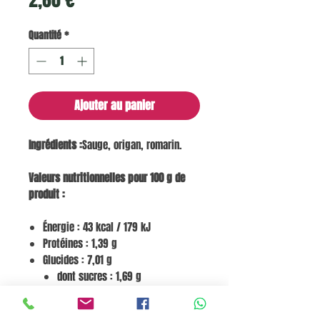
Quantité
*
Ajouter au panier
Ingrédients :
Sauge, origan, romarin.
Valeurs nutritionnelles pour 100 g de
produit :
Énergie : 43 kcal / 179 kJ
Protéines : 1,39 g
Glucides : 7,01 g
dont sucres : 1,69 g
Matières grasses : 1,03 g
dont acides gras saturés : 0,32 g