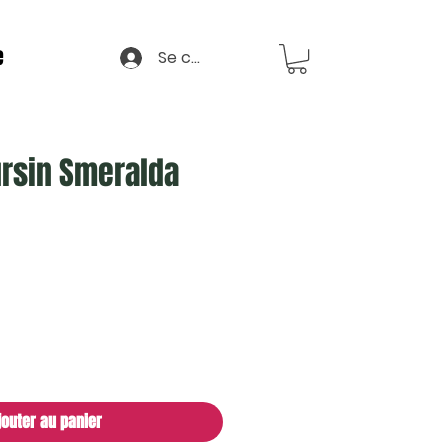
e
Se connecter
ursin Smeralda
jouter au panier