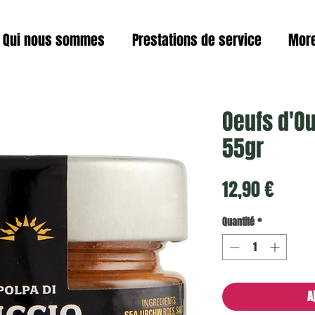
Qui nous sommes
Prestations de service
Mor
Oeufs d'O
55gr
Prix
12,90 €
Quantité
*
A