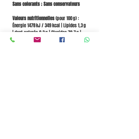
Sans colorants ; Sans conservateurs
Valeurs nutritionnelles
(pour 100 g) :
Énergie 1478 kJ / 349 kcal | Lipides 1,3 g
| dont saturés 0,3 g | Glucides 72,7 g |
dont sucres 3,0 g | Fibres 2,4 g |
Protéines 10,3 g | Sel 0,02 g Thiamine
(Vitamine B1) 0,7 mg | Riboflavine
(Vitamine B2) 0,7 mg | Niacine
(Vitamine B3) 11 mg | Vitamine B6 0,6 mg |
Calcium 200 mg | Fer 10 mg
Panier
Pane e Focaccia Store © - MABO ASP BELGIUM SRL
BE
0886.363.828