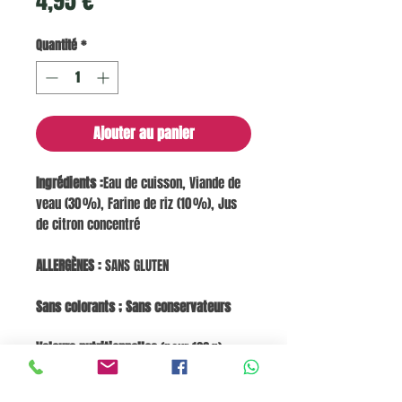
4,95 €
Quantité
*
Ajouter au panier
Ingrédients :
Eau de cuisson, Viande de
veau (30 %), Farine de riz (10 %), Jus
de citron concentré
ALLERGÈNES :
SANS GLUTEN
Sans colorants ; Sans conservateurs
Valeurs nutritionnelles
(pour 100 g) :
Énergie 421 kJ / 100 kcal | Lipides 4,8 g |
dont saturés 2,3 g | Glucides 7,6 g | dont